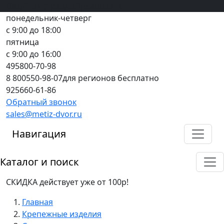
Вход
все грани качества
Регистрация
Предоплата
понедельник-четверг
с 9:00 до 18:00
пятница
с 9:00 до 16:00
495
800-70-98
8 800
550-98-07
для регионов бесплатно
925
660-61-86
Обратный звонок
sales@metiz-dvor.ru
Навигация
Каталог и поиск
СКИДКА действует уже от 100р!
Главная
Крепежные изделия