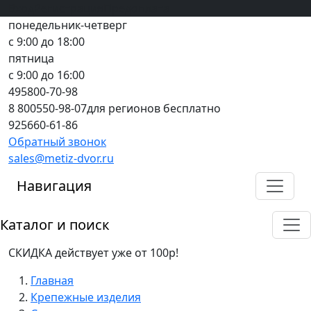
Вход
все грани качества
Регистрация
Предоплата
понедельник-четверг
с 9:00 до 18:00
пятница
с 9:00 до 16:00
495
800-70-98
8 800
550-98-07
для регионов бесплатно
925
660-61-86
Обратный звонок
sales@metiz-dvor.ru
Навигация
Каталог и поиск
СКИДКА действует уже от 100р!
Главная
Крепежные изделия