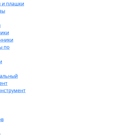
 и плашки
зы
и
ники
чники
ы по
и
альный
ент
инструмент
ов
а