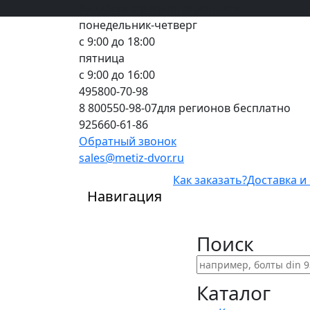
Вход
все грани качества
Регистрация
Предоплата
понедельник-четверг
с 9:00 до 18:00
пятница
с 9:00 до 16:00
495
800-70-98
8 800
550-98-07
для регионов бесплатно
925
660-61-86
Обратный звонок
sales@metiz-dvor.ru
Как заказать?
Доставка и
Навигация
Поиск
Каталог