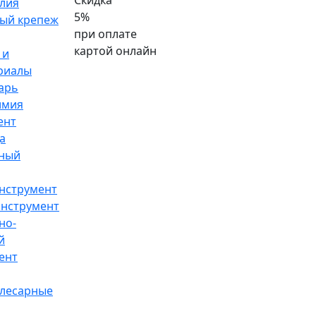
Скидка
лия
5%
ый крепеж
при оплате
картой онлайн
 и
риалы
арь
имия
ент
а
ный
нструмент
инструмент
но-
й
ент
слесарные