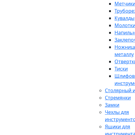
Метчики
Труборе
Кувалды
Молотк
Напиль
Заклепо
Ножниц
металлу
Отвертк
Тиски
Шлифов
инструм
Столярный 
Стремянки
Замки
Чехлы для
инструмент
Ящики для
инструмент