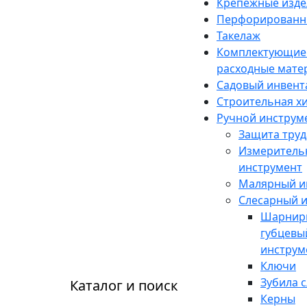
Крепежные изде
Перфорированн
Такелаж
Комплектующие
расходные мате
Садовый инвент
Строительная х
Ручной инструм
Защита труд
Измеритель
инструмент
Малярный и
Слесарный 
Шарнир
губцевы
инструм
Ключи
Зубила 
Каталог и поиск
Керны