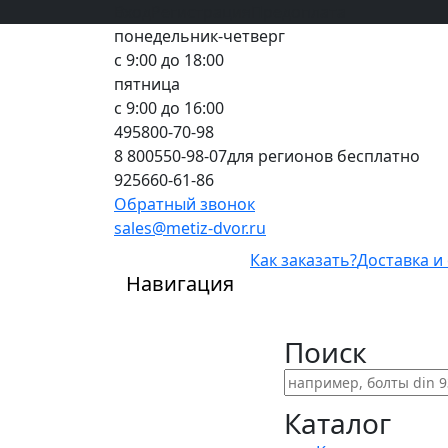
Вход
все грани качества
Регистрация
Предоплата
понедельник-четверг
с 9:00 до 18:00
пятница
с 9:00 до 16:00
495
800-70-98
8 800
550-98-07
для регионов бесплатно
925
660-61-86
Обратный звонок
sales@metiz-dvor.ru
Как заказать?
Доставка и
Навигация
Поиск
Каталог