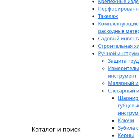
Крепежные изде
Перфорированн
Такелаж
Комплектующие
расходные мате
Садовый инвент
Строительная х
Ручной инструм
Защита труд
Измеритель
инструмент
Малярный и
Слесарный 
Шарнир
губцевы
инструм
Ключи
Зубила 
Каталог и поиск
Керны