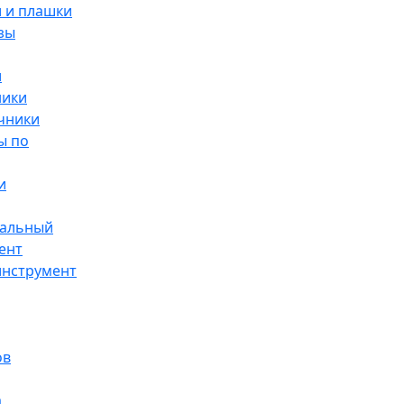
 и плашки
зы
и
ники
чники
ы по
и
альный
ент
инструмент
ов
а