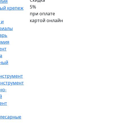
Скидка
лия
5%
ый крепеж
при оплате
картой онлайн
 и
риалы
арь
имия
ент
а
ный
нструмент
инструмент
но-
й
ент
слесарные