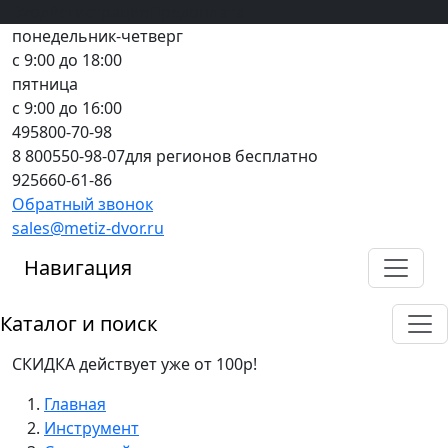
Вход
все грани качества
Регистрация
Предоплата
понедельник-четверг
с 9:00 до 18:00
пятница
с 9:00 до 16:00
495
800-70-98
8 800
550-98-07
для регионов бесплатно
925
660-61-86
Обратный звонок
sales@metiz-dvor.ru
Навигация
Каталог и поиск
СКИДКА действует уже от 100р!
Главная
Инструмент