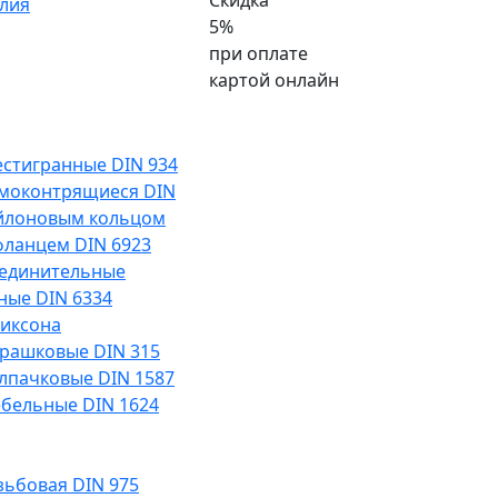
Скидка
лия
5%
при оплате
картой онлайн
естигранные DIN 934
амоконтрящиеся DIN
ейлоновым кольцом
фланцем DIN 6923
оединительные
ные DIN 6334
риксона
арашковые DIN 315
олпачковые DIN 1587
ебельные DIN 1624
ьбовая DIN 975