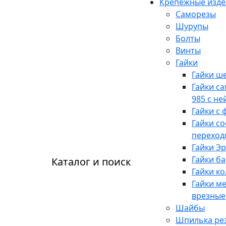
Крепежные изде
Саморезы
Шурупы
Болты
Винты
Гайки
Гайки ш
Гайки с
985 с н
Гайки с 
Гайки с
переход
Гайки Э
Гайки б
Каталог и поиск
Гайки к
Гайки м
врезные
Шайбы
Шпилька рез