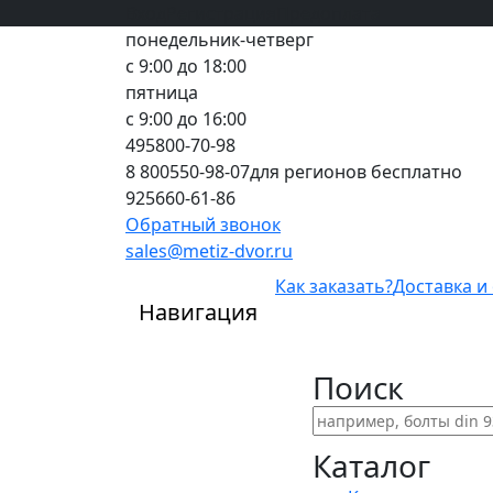
Вход
все грани качества
Регистрация
Предоплата
понедельник-четверг
с 9:00 до 18:00
пятница
с 9:00 до 16:00
495
800-70-98
8 800
550-98-07
для регионов бесплатно
925
660-61-86
Обратный звонок
sales@metiz-dvor.ru
Как заказать?
Доставка и
Навигация
Поиск
Каталог