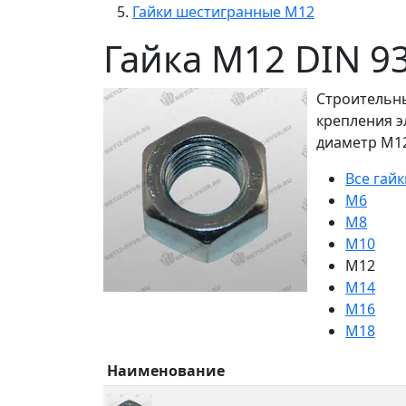
Гайки шестигранные М12
Гайка М12 DIN 9
Строительны
крепления э
диаметр М12
Все гайк
М6
М8
М10
M12
М14
М16
М18
Наименование