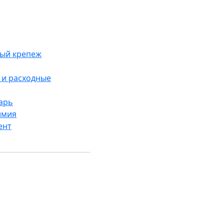
ый крепеж
и расходные
арь
имия
ент