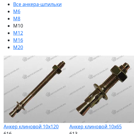
Все анкера-шпильки
М6
М8
M10
М12
М16
М20
Анкер клиновой 10х120
Анкер клиновой 10х65
616
613