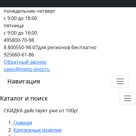
Вход
все грани качества
Регистрация
Предоплата
понедельник-четверг
с 9:00 до 18:00
пятница
с 9:00 до 16:00
495
800-70-98
8 800
550-98-07
для регионов бесплатно
925
660-61-86
Обратный звонок
sales@metiz-dvor.ru
Навигация
Каталог и поиск
СКИДКА действует уже от 100р!
Главная
Крепежные изделия