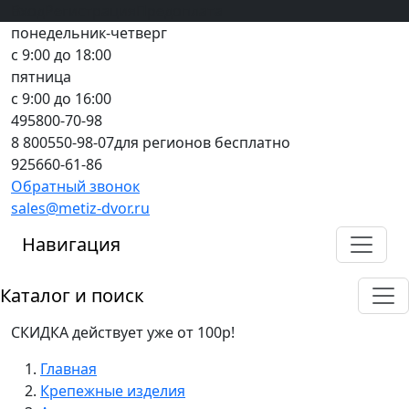
Вход
все грани качества
Регистрация
Предоплата
понедельник-четверг
с 9:00 до 18:00
пятница
с 9:00 до 16:00
495
800-70-98
8 800
550-98-07
для регионов бесплатно
925
660-61-86
Обратный звонок
sales@metiz-dvor.ru
Навигация
Каталог и поиск
СКИДКА действует уже от 100р!
Главная
Крепежные изделия