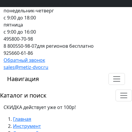
Вход
все грани качества
Регистрация
Предоплата
понедельник-четверг
с 9:00 до 18:00
пятница
с 9:00 до 16:00
495
800-70-98
8 800
550-98-07
для регионов бесплатно
925
660-61-86
Обратный звонок
sales@metiz-dvor.ru
Навигация
Каталог и поиск
СКИДКА действует уже от 100р!
Главная
Инструмент