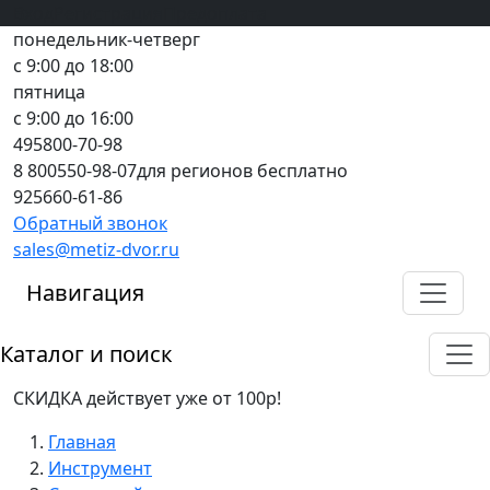
Вход
все грани качества
Регистрация
Предоплата
понедельник-четверг
с 9:00 до 18:00
пятница
с 9:00 до 16:00
495
800-70-98
8 800
550-98-07
для регионов бесплатно
925
660-61-86
Обратный звонок
sales@metiz-dvor.ru
Навигация
Каталог и поиск
СКИДКА действует уже от 100р!
Главная
Инструмент