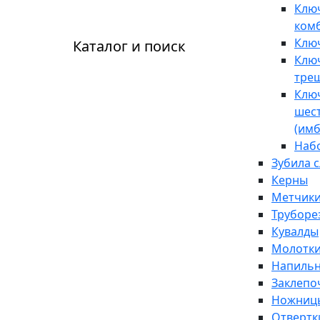
Клю
ком
Клю
Каталог и поиск
Клю
тре
Клю
шес
(имб
Наб
Зубила 
Керны
Метчики
Труборе
Кувалды
Молотк
Напиль
Заклепо
Ножницы
Отвертк