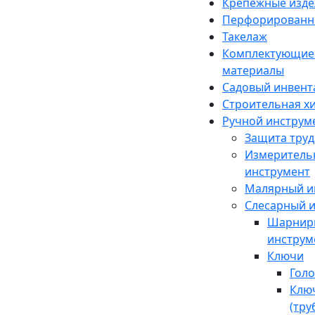
Крепежные изде
Перфорированн
Такелаж
Комплектующие 
материалы
Садовый инвент
Строительная х
Ручной инструм
Защита труд
Измеритель
инструмент
Малярный и
Слесарный 
Шарнир
инструм
Ключи
Голо
Клю
(тру