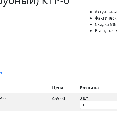
рубный) КТР-0
Актуальны
Фактическ
Скидка 5%
Выгодная 
з
Цена
Розница
Р-0
455.04
3 шт