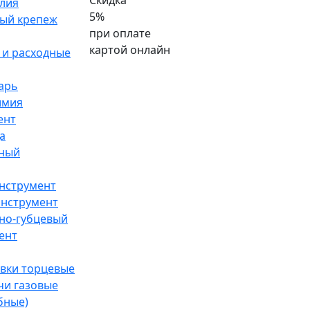
Скидка
лия
5%
ый крепеж
при оплате
картой онлайн
и расходные
арь
имия
ент
а
ный
нструмент
инструмент
но-губцевый
ент
вки торцевые
чи газовые
бные)