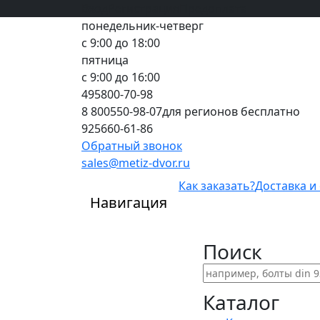
Вход
все грани качества
Регистрация
Предоплата
понедельник-четверг
с 9:00 до 18:00
пятница
с 9:00 до 16:00
495
800-70-98
8 800
550-98-07
для регионов бесплатно
925
660-61-86
Обратный звонок
sales@metiz-dvor.ru
Как заказать?
Доставка и
Навигация
Поиск
Каталог