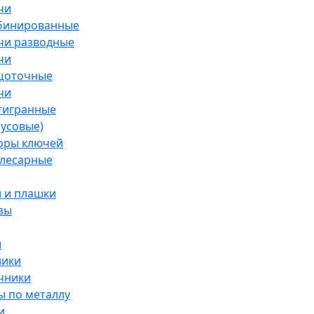
чи
бинированные
чи разводные
чи
щоточные
чи
тигранные
усовые)
оры ключей
слесарные
 и плашки
зы
и
ники
чники
 по металлу
и