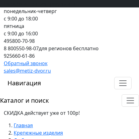
Вход
все грани качества
Регистрация
Предоплата
понедельник-четверг
с 9:00 до 18:00
пятница
с 9:00 до 16:00
495
800-70-98
8 800
550-98-07
для регионов бесплатно
925
660-61-86
Обратный звонок
sales@metiz-dvor.ru
Навигация
Каталог и поиск
СКИДКА действует уже от 100р!
Главная
Крепежные изделия