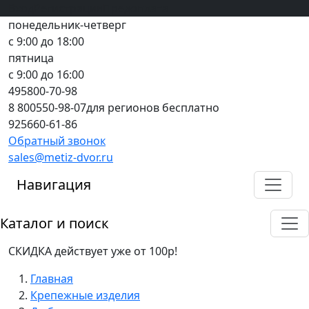
Вход
все грани качества
Регистрация
Предоплата
понедельник-четверг
с 9:00 до 18:00
пятница
с 9:00 до 16:00
495
800-70-98
8 800
550-98-07
для регионов бесплатно
925
660-61-86
Обратный звонок
sales@metiz-dvor.ru
Навигация
Каталог и поиск
СКИДКА действует уже от 100р!
Главная
Крепежные изделия