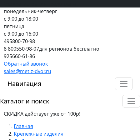
Вход
все грани качества
Регистрация
Предоплата
понедельник-четверг
с 9:00 до 18:00
пятница
с 9:00 до 16:00
495
800-70-98
8 800
550-98-07
для регионов бесплатно
925
660-61-86
Обратный звонок
sales@metiz-dvor.ru
Навигация
Каталог и поиск
СКИДКА действует уже от 100р!
Главная
Крепежные изделия