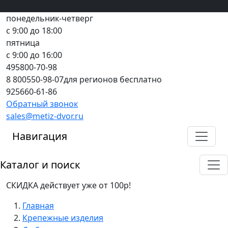
Вход
все грани качества
Регистрация
Предоплата
понедельник-четверг
с 9:00 до 18:00
пятница
с 9:00 до 16:00
495
800-70-98
8 800
550-98-07
для регионов бесплатно
925
660-61-86
Обратный звонок
sales@metiz-dvor.ru
Навигация
Каталог и поиск
СКИДКА действует уже от 100р!
Главная
Крепежные изделия