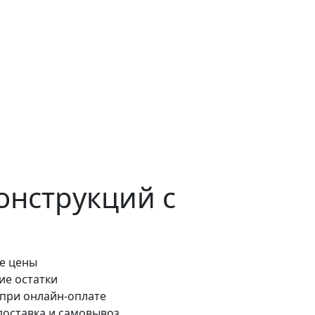
онструкций с
е цены
ие остатки
 при онлайн-оплате
доставка и самовывоз