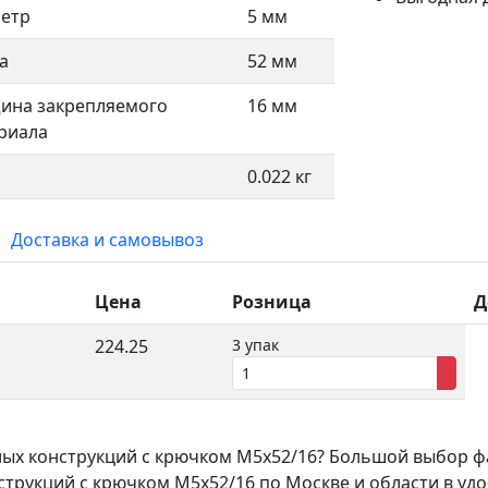
етр
5 мм
а
52 мм
ина закрепляемого
16 мм
риала
0.022 кг
Доставка и самовывоз
Цена
Розница
Д
224.25
3 упак
лых конструкций с крючком М5х52/16? Большой выбор ф
трукций с крючком М5х52/16 по Москве и области в удоб