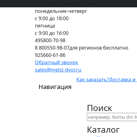
Вход
все грани качества
Регистрация
Предоплата
понедельник-четверг
с 9:00 до 18:00
пятница
с 9:00 до 16:00
495
800-70-98
8 800
550-98-07
для регионов бесплатно
925
660-61-86
Обратный звонок
sales@metiz-dvor.ru
Как заказать?
Доставка и
Навигация
Поиск
Каталог