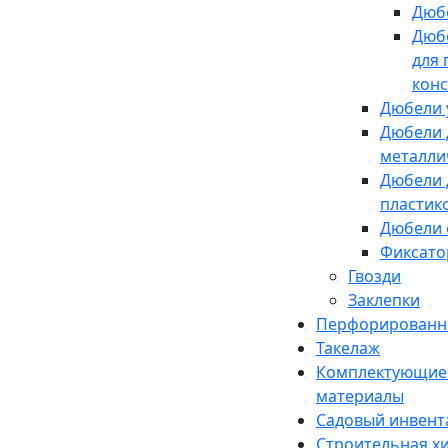
Дюб
Дюбе
для 
кон
Дюбели 
Дюбели 
металли
Дюбели 
пластик
Дюбели 
Фиксато
Гвозди
Заклепки
Перфорированн
Такелаж
Комплектующие 
материалы
Садовый инвент
Строительная х