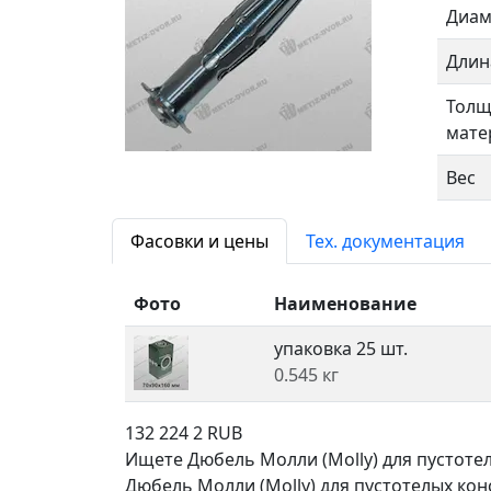
Диам
Длин
Толщ
мате
Вес
Фасовки и цены
Тех. документация
Фото
Наименование
упаковка 25 шт.
0.545 кг
132
224
2
RUB
Ищете Дюбель Молли (Molly) для пустоте
Дюбель Молли (Molly) для пустотелых конс