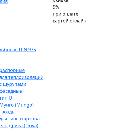
Скидка
лия
5%
при оплате
картой онлайн
ьбовая DIN 975
распорные
для теплоизоляции
с шурупами
фасадные
тип U
Мунго (Mungo)
гвоздь
для гипсокартона
ль Дрива (Driva)