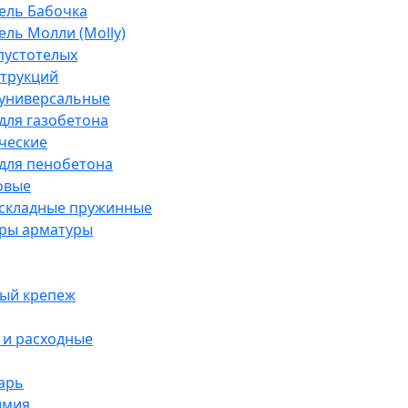
ель Бабочка
ль Молли (Molly)
пустотелых
струкций
универсальные
для газобетона
ческие
для пенобетона
овые
складные пружинные
ры арматуры
ый крепеж
и расходные
арь
имия