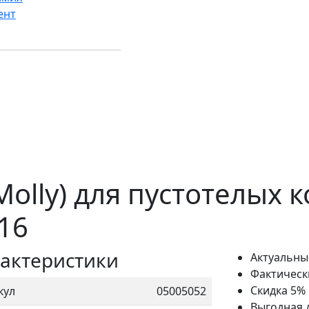
ент
olly) для пустотелых к
16
актеристики
Актуальны
Фактическ
Скидка 5%
кул
05005052
Выгодная 