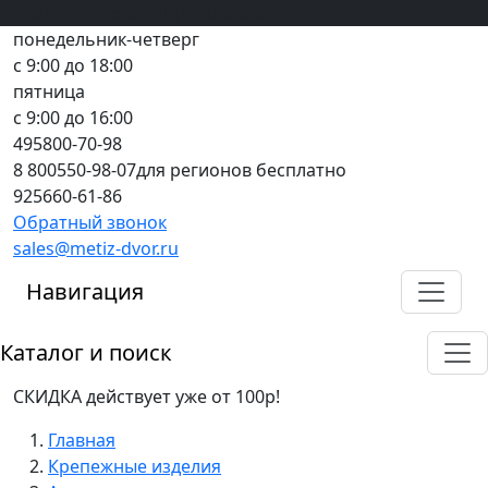
Вход
все грани качества
Регистрация
Предоплата
понедельник-четверг
с 9:00 до 18:00
пятница
с 9:00 до 16:00
495
800-70-98
8 800
550-98-07
для регионов бесплатно
925
660-61-86
Обратный звонок
sales@metiz-dvor.ru
Навигация
Каталог и поиск
СКИДКА действует уже от 100р!
Главная
Крепежные изделия