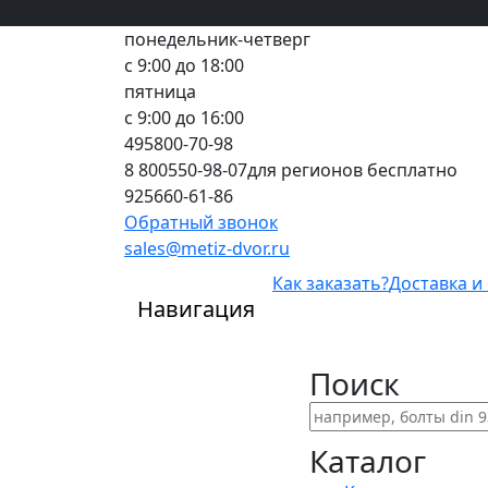
Вход
все грани качества
Регистрация
Предоплата
понедельник-четверг
с 9:00 до 18:00
пятница
с 9:00 до 16:00
495
800-70-98
8 800
550-98-07
для регионов бесплатно
925
660-61-86
Обратный звонок
sales@metiz-dvor.ru
Как заказать?
Доставка и
Навигация
Поиск
Каталог