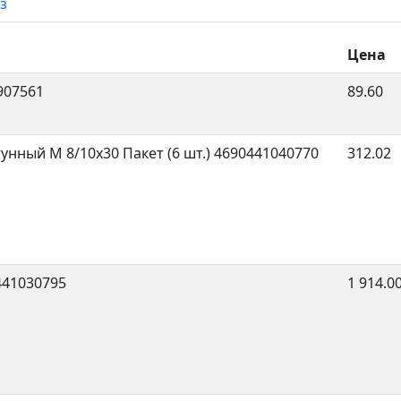
з
Цена
907561
89.60
унный М 8/10x30 Пакет (6 шт.)
4690441040770
312.02
441030795
1 914.0