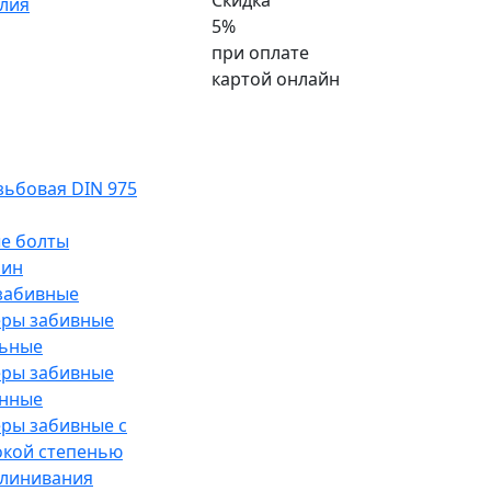
Скидка
лия
5%
при оплате
картой онлайн
ьбовая DIN 975
е болты
лин
забивные
еры забивные
льные
еры забивные
унные
ры забивные с
окой степенью
клинивания