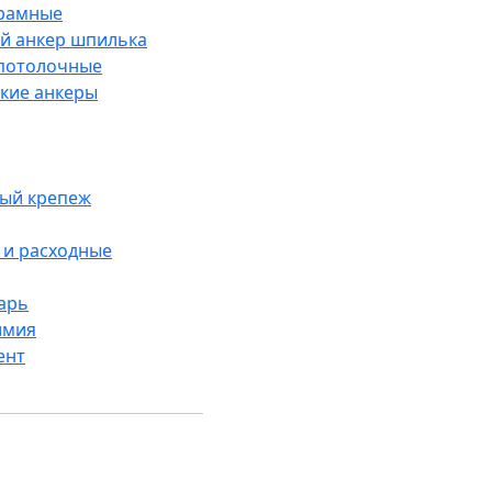
рамные
й анкер шпилька
потолочные
кие анкеры
ый крепеж
и расходные
арь
имия
ент