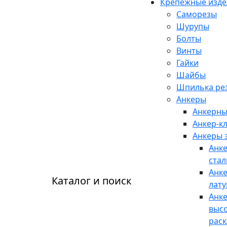
Крепежные изде
Саморезы
Шурупы
Болты
Винты
Гайки
Шайбы
Шпилька рез
Анкеры
Анкерны
Анкер-к
Анкеры 
Анк
ста
Анк
Каталог и поиск
лат
Анке
выс
рас