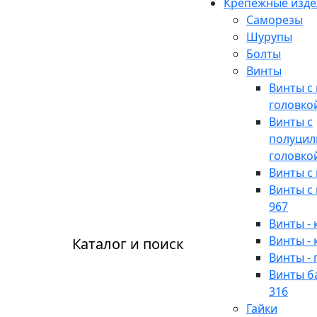
Крепежные изде
Саморезы
Шурупы
Болты
Винты
Винты с
головко
Винты с
полуцил
головко
Винты с
Винты с
967
Винты -
Винты -
Каталог и поиск
Винты -
Винты б
316
Гайки