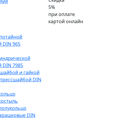
Скидка
лия
5%
при оплате
картой онлайн
 потайной
й DIN 965
индрической
й DIN 7985
 шайбой и гайкой
 прессшайбой DIN
 кольцо
 костыль
 полукольцо
арашковые DIN