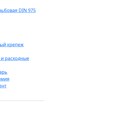
ьбовая DIN 975
ый крепеж
и расходные
арь
имия
ент