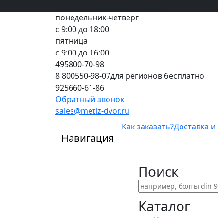
Вход
все грани качества
Регистрация
Предоплата
понедельник-четверг
с 9:00 до 18:00
пятница
с 9:00 до 16:00
495
800-70-98
8 800
550-98-07
для регионов бесплатно
925
660-61-86
Обратный звонок
sales@metiz-dvor.ru
Как заказать?
Доставка и
Навигация
Поиск
Каталог