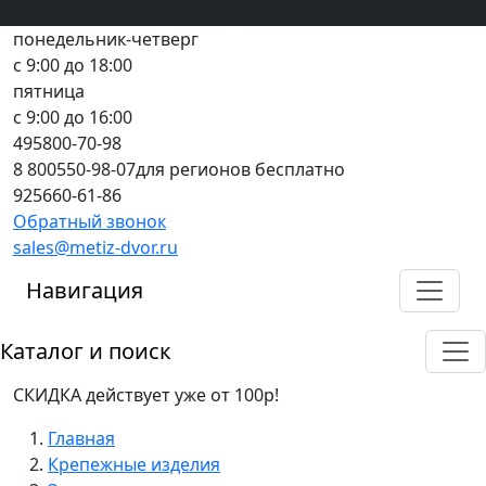
Вход
все грани качества
Регистрация
Предоплата
понедельник-четверг
с 9:00 до 18:00
пятница
с 9:00 до 16:00
495
800-70-98
8 800
550-98-07
для регионов бесплатно
925
660-61-86
Обратный звонок
sales@metiz-dvor.ru
Навигация
Каталог и поиск
СКИДКА действует уже от 100р!
Главная
Крепежные изделия