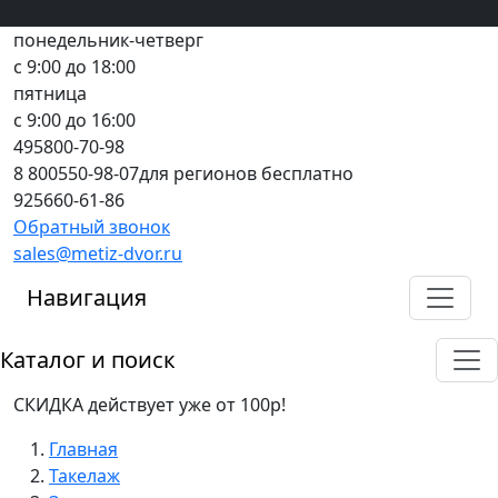
Вход
все грани качества
Регистрация
Предоплата
понедельник-четверг
с 9:00 до 18:00
пятница
с 9:00 до 16:00
495
800-70-98
8 800
550-98-07
для регионов бесплатно
925
660-61-86
Обратный звонок
sales@metiz-dvor.ru
Навигация
Каталог и поиск
СКИДКА действует уже от 100р!
Главная
Такелаж