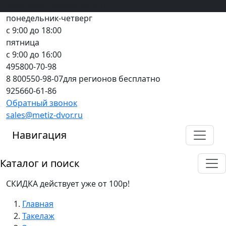
Вход
все грани качества
Регистрация
Предоплата
понедельник-четверг
с 9:00 до 18:00
пятница
с 9:00 до 16:00
495
800-70-98
8 800
550-98-07
для регионов бесплатно
925
660-61-86
Обратный звонок
sales@metiz-dvor.ru
Навигация
Каталог и поиск
СКИДКА действует уже от 100р!
Главная
Такелаж