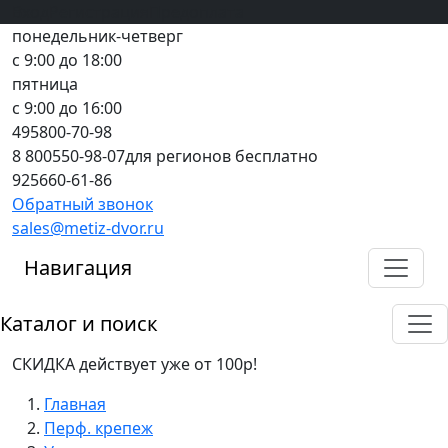
Вход
все грани качества
Регистрация
Предоплата
понедельник-четверг
с 9:00 до 18:00
пятница
с 9:00 до 16:00
495
800-70-98
8 800
550-98-07
для регионов бесплатно
925
660-61-86
Обратный звонок
sales@metiz-dvor.ru
Навигация
Каталог и поиск
СКИДКА действует уже от 100р!
Главная
Перф. крепеж