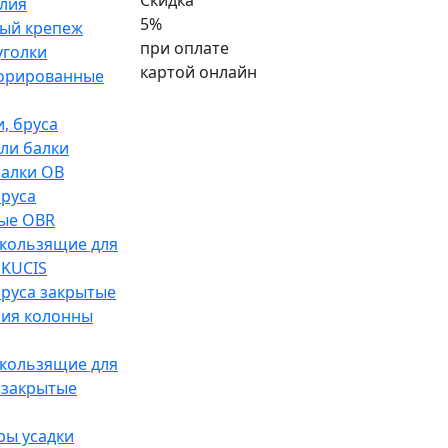
Скидка
лия
5%
ый крепеж
при оплате
уголки
картой онлайн
орированные
, бруса
ли балки
алки ОВ
руса
ые OBR
кользящие для
 KUCIS
руса закрытые
ия колонны
кользящие для
 закрытые
ры усадки