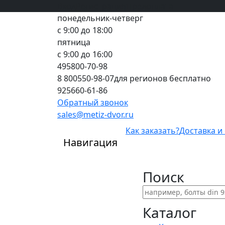
Вход
все грани качества
Регистрация
Предоплата
понедельник-четверг
с 9:00 до 18:00
пятница
с 9:00 до 16:00
495
800-70-98
8 800
550-98-07
для регионов бесплатно
925
660-61-86
Обратный звонок
sales@metiz-dvor.ru
Как заказать?
Доставка и
Навигация
Поиск
Каталог