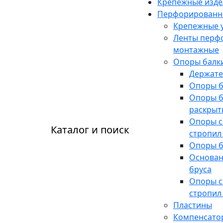
Крепежные изде
Перфорированн
Крепежные 
Ленты перф
монтажные
Опоры балки
Держате
Опоры б
Опоры б
раскрыт
Опоры с
Каталог и поиск
стропил
Опоры б
Основан
бруса
Опоры с
стропил
Пластины
Компенсато