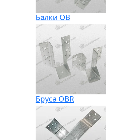
Балки ОВ
Бруса OBR