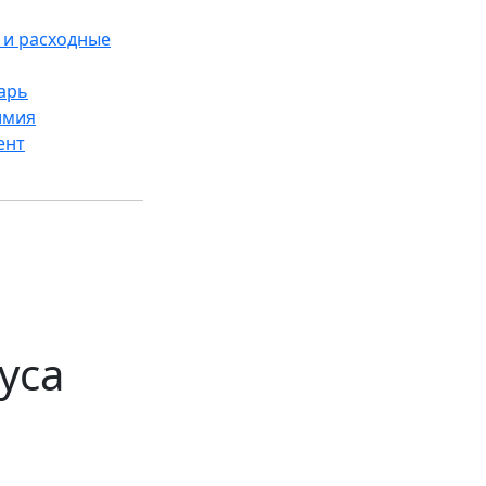
и расходные
арь
имия
ент
уса