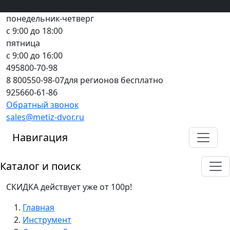
Вход
все грани качества
Регистрация
Предоплата
понедельник-четверг
с 9:00 до 18:00
пятница
с 9:00 до 16:00
495
800-70-98
8 800
550-98-07
для регионов бесплатно
925
660-61-86
Обратный звонок
sales@metiz-dvor.ru
Навигация
Каталог и поиск
СКИДКА действует уже от 100р!
Главная
Инструмент