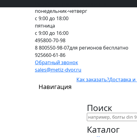
Вход
все грани качества
Регистрация
Предоплата
понедельник-четверг
с 9:00 до 18:00
пятница
с 9:00 до 16:00
495
800-70-98
8 800
550-98-07
для регионов бесплатно
925
660-61-86
Обратный звонок
sales@metiz-dvor.ru
Как заказать?
Доставка и
Навигация
Поиск
Каталог