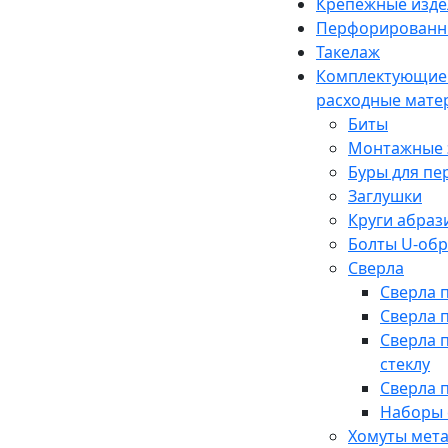
Крепежные изде
Перфорированн
Такелаж
Комплектующие
расходные мате
Биты
Монтажные 
Буры для п
Заглушки
Круги абраз
Болты U-об
Сверла
Сверла 
Сверла 
Сверла 
стеклу
Сверла 
Наборы 
Хомуты мет