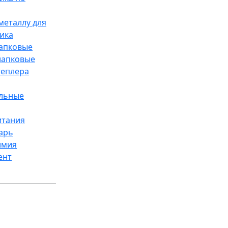
металлу для
ика
лапковые
лапковые
теплера
ельные
итания
арь
имия
ент