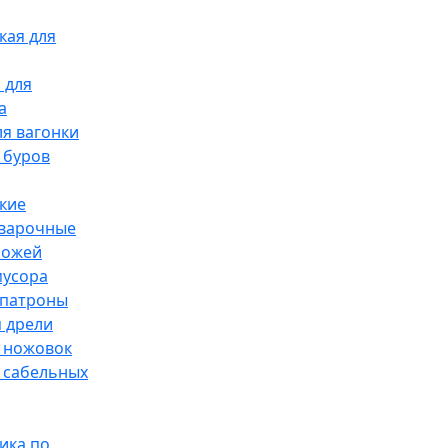
кая для
 для
а
я вагонки
 буров
кие
сварочные
ножей
мусора
патроны
 дрели
 ножовок
 сабельных
ика по