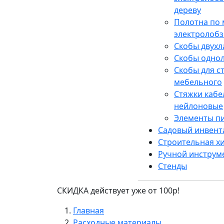
дереву
Полотна по 
электролобз
Скобы двух
Скобы одно
Скобы для с
мебельного
Стяжки каб
нейлоновые
Элементы п
Садовый инвент
Строительная х
Ручной инструм
Стенды
СКИДКА действует уже от 100р!
Главная
Расходные материалы