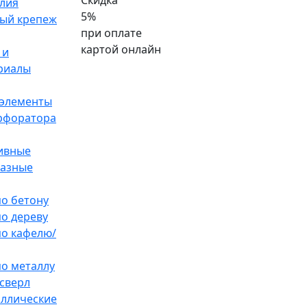
Скидка
лия
5%
ый крепеж
при оплате
картой онлайн
 и
риалы
элементы
ерфоратора
ивные
разные
по бетону
по дереву
по кафелю/
по металлу
сверл
аллические