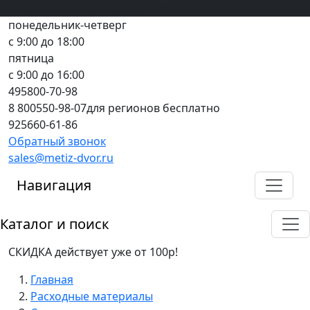
Вход
все грани качества
Регистрация
Предоплата
понедельник-четверг
с 9:00 до 18:00
пятница
с 9:00 до 16:00
495
800-70-98
8 800
550-98-07
для регионов бесплатно
925
660-61-86
Обратный звонок
sales@metiz-dvor.ru
Навигация
Каталог и поиск
СКИДКА действует уже от 100р!
Главная
Расходные материалы