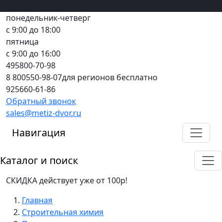
Вход
все грани качества
Регистрация
Предоплата
понедельник-четверг
с 9:00 до 18:00
пятница
с 9:00 до 16:00
495
800-70-98
8 800
550-98-07
для регионов бесплатно
925
660-61-86
Обратный звонок
sales@metiz-dvor.ru
Навигация
Каталог и поиск
СКИДКА действует уже от 100р!
Главная
Строительная химия