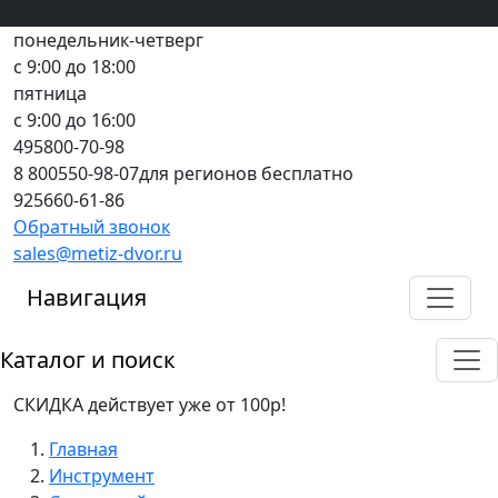
Вход
все грани качества
Регистрация
Предоплата
понедельник-четверг
с 9:00 до 18:00
пятница
с 9:00 до 16:00
495
800-70-98
8 800
550-98-07
для регионов бесплатно
925
660-61-86
Обратный звонок
sales@metiz-dvor.ru
Навигация
Каталог и поиск
СКИДКА действует уже от 100р!
Главная
Инструмент