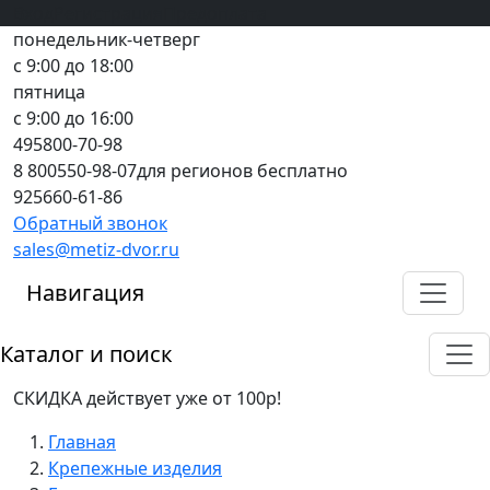
Вход
все грани качества
Регистрация
Предоплата
понедельник-четверг
с 9:00 до 18:00
пятница
с 9:00 до 16:00
495
800-70-98
8 800
550-98-07
для регионов бесплатно
925
660-61-86
Обратный звонок
sales@metiz-dvor.ru
Навигация
Каталог и поиск
СКИДКА действует уже от 100р!
Главная
Крепежные изделия