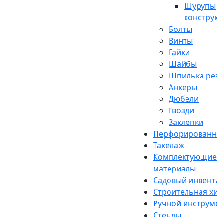
Шурупы
констру
Болты
Винты
Гайки
Шайбы
Шпилька рез
Анкеры
Дюбели
Гвозди
Заклепки
Перфорированн
Такелаж
Комплектующие 
материалы
Садовый инвент
Строительная х
Ручной инструм
Стенды