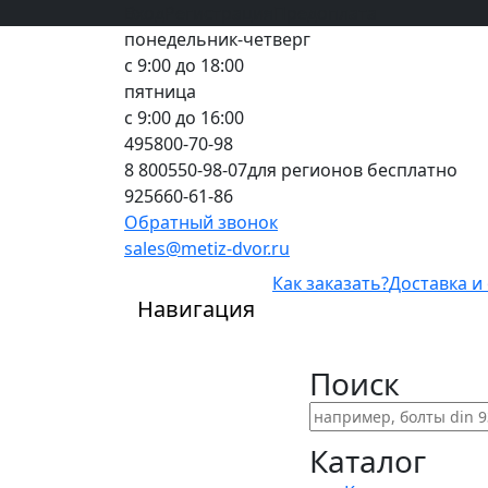
Вход
все грани качества
Регистрация
Предоплата
понедельник-четверг
с 9:00 до 18:00
пятница
с 9:00 до 16:00
495
800-70-98
8 800
550-98-07
для регионов бесплатно
925
660-61-86
Обратный звонок
sales@metiz-dvor.ru
Как заказать?
Доставка и
Навигация
Поиск
Каталог