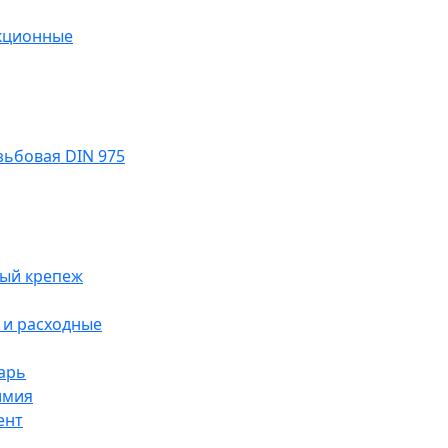
кционные
ьбовая DIN 975
ый крепеж
и расходные
арь
имия
ент