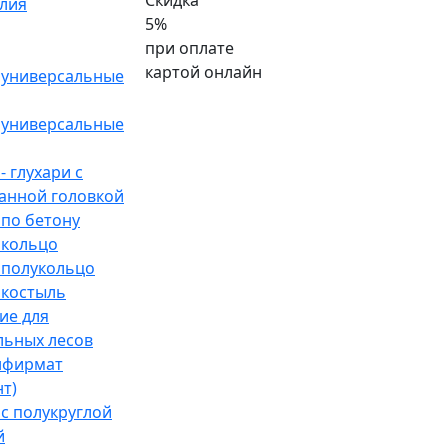
Скидка
лия
5%
при оплате
картой онлайн
универсальные
универсальные
 глухари с
анной головкой
по бетону
кольцо
полукольцо
костыль
ие для
льных лесов
нфирмат
т)
с полукруглой
й