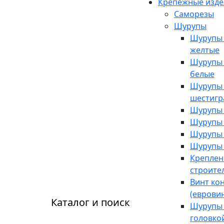
Крепежные изде
Саморезы
Шурупы
Шурупы 
желтые
Шурупы 
белые
Шурупы -
шестигр
Шурупы 
Шурупы 
Шурупы 
Шурупы 
Креплен
строите
Винт ко
(евровин
Каталог и поиск
Шурупы 
головко