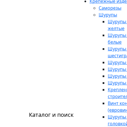
Крепежные изде
Саморезы
Шурупы
Шурупы 
желтые
Шурупы 
белые
Шурупы -
шестигр
Шурупы 
Шурупы 
Шурупы 
Шурупы 
Креплен
строите
Винт ко
(евровин
Каталог и поиск
Шурупы 
головко