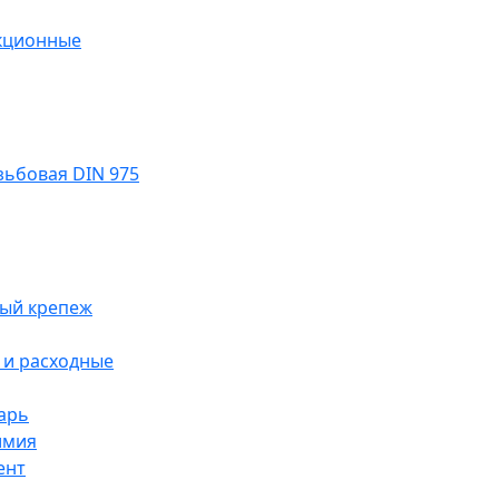
кционные
ьбовая DIN 975
ый крепеж
и расходные
арь
имия
ент