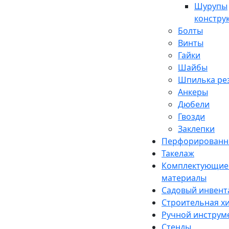
Шурупы
констру
Болты
Винты
Гайки
Шайбы
Шпилька рез
Анкеры
Дюбели
Гвозди
Заклепки
Перфорированн
Такелаж
Комплектующие 
материалы
Садовый инвент
Строительная х
Ручной инструм
Стенды