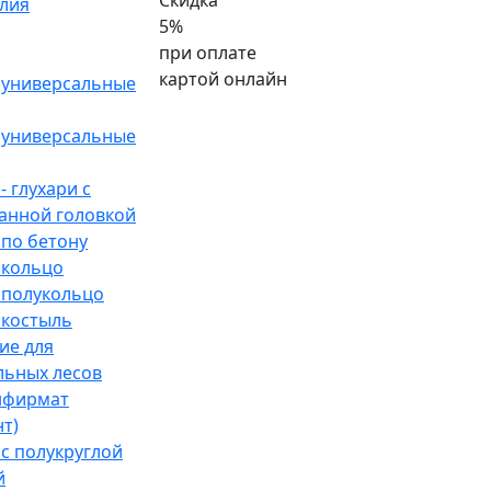
Скидка
лия
5%
при оплате
картой онлайн
универсальные
универсальные
 глухари с
анной головкой
по бетону
кольцо
полукольцо
костыль
ие для
льных лесов
нфирмат
т)
с полукруглой
й