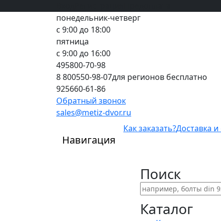
Вход
все грани качества
Регистрация
Предоплата
понедельник-четверг
с 9:00 до 18:00
пятница
с 9:00 до 16:00
495
800-70-98
8 800
550-98-07
для регионов бесплатно
925
660-61-86
Обратный звонок
sales@metiz-dvor.ru
Как заказать?
Доставка и
Навигация
Поиск
Каталог