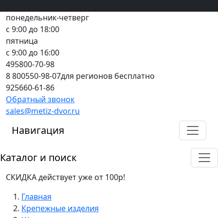
Вход
все грани качества
Регистрация
Предоплата
понедельник-четверг
с 9:00 до 18:00
пятница
с 9:00 до 16:00
495
800-70-98
8 800
550-98-07
для регионов бесплатно
925
660-61-86
Обратный звонок
sales@metiz-dvor.ru
Навигация
Каталог и поиск
СКИДКА действует уже от 100р!
Главная
Крепежные изделия