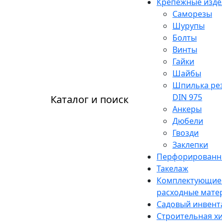
Крепежные изде
Саморезы
Шурупы
Болты
Винты
Гайки
Шайбы
Шпилька ре
DIN 975
Каталог и поиск
Анкеры
Дюбели
Гвозди
Заклепки
Перфорированн
Такелаж
Комплектующие
расходные мате
Садовый инвент
Строительная х