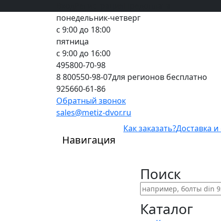
Вход
все грани качества
Регистрация
Предоплата
понедельник-четверг
с 9:00 до 18:00
пятница
с 9:00 до 16:00
495
800-70-98
8 800
550-98-07
для регионов бесплатно
925
660-61-86
Обратный звонок
sales@metiz-dvor.ru
Как заказать?
Доставка и
Навигация
Поиск
Каталог