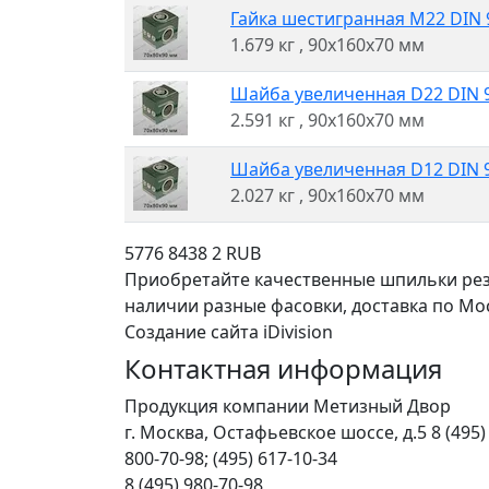
Гайка шестигранная M22 DIN 9
1.679 кг
, 90x160x70 мм
Шайба увеличенная D22 DIN 90
2.591 кг
, 90x160x70 мм
Шайба увеличенная D12 DIN 90
2.027 кг
, 90x160x70 мм
5776
8438
2
RUB
Приобретайте качественные шпильки рез
наличии разные фасовки, доставка по Моск
Создание сайта iDivision
Контактная информация
Продукция компании Метизный Двор
г.
Москва
,
Остафьевское шоссе, д.5
8 (495)
800-70-98; (495) 617-10-34
8 (495) 980-70-98