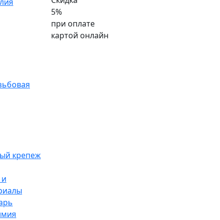
Скидка
лия
5%
при оплате
картой онлайн
зьбовая
ый крепеж
 и
риалы
арь
имия