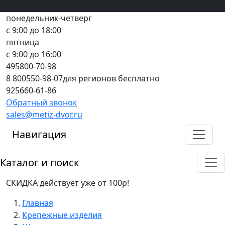
Вход
все грани качества
Регистрация
Предоплата
понедельник-четверг
с 9:00 до 18:00
пятница
с 9:00 до 16:00
495
800-70-98
8 800
550-98-07
для регионов бесплатно
925
660-61-86
Обратный звонок
sales@metiz-dvor.ru
Навигация
Каталог и поиск
СКИДКА действует уже от 100р!
Главная
Крепежные изделия