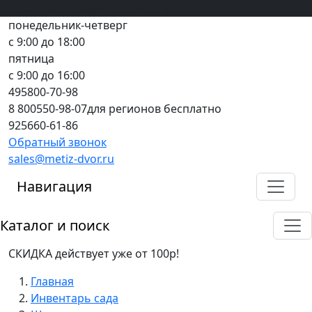
Вход
все грани качества
Регистрация
Предоплата
понедельник-четверг
с 9:00 до 18:00
пятница
с 9:00 до 16:00
495
800-70-98
8 800
550-98-07
для регионов бесплатно
925
660-61-86
Обратный звонок
sales@metiz-dvor.ru
Навигация
Каталог и поиск
СКИДКА действует уже от 100р!
Главная
Инвентарь сада