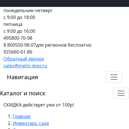
Вход
все грани качества
Регистрация
Предоплата
понедельник-четверг
с 9:00 до 18:00
пятница
с 9:00 до 16:00
495
800-70-98
8 800
550-98-07
для регионов бесплатно
925
660-61-86
Обратный звонок
sales@metiz-dvor.ru
Навигация
Каталог и поиск
СКИДКА действует уже от 100р!
Главная
Инвентарь сада