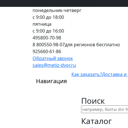
Вход
все грани качества
Регистрация
Предоплата
понедельник-четверг
с 9:00 до 18:00
пятница
с 9:00 до 16:00
495
800-70-98
8 800
550-98-07
для регионов бесплатно
925
660-61-86
Обратный звонок
sales@metiz-dvor.ru
Как заказать?
Доставка и
Навигация
Поиск
Каталог