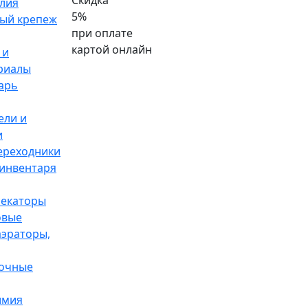
Скидка
лия
5%
ый крепеж
при оплате
картой онлайн
 и
риалы
арь
ели и
и
ереходники
 инвентаря
секаторы
овые
аэраторы,
дочные
имия