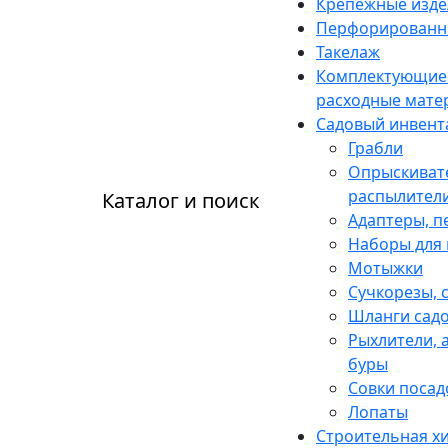
Крепежные изде
Перфорированн
Такелаж
Комплектующие
расходные мате
Садовый инвент
Грабли
Опрыскиват
распылител
Каталог и поиск
Адаптеры, п
Наборы для
Мотыжки
Сучкорезы, 
Шланги сад
Рыхлители, 
буры
Совки поса
Лопаты
Строительная х