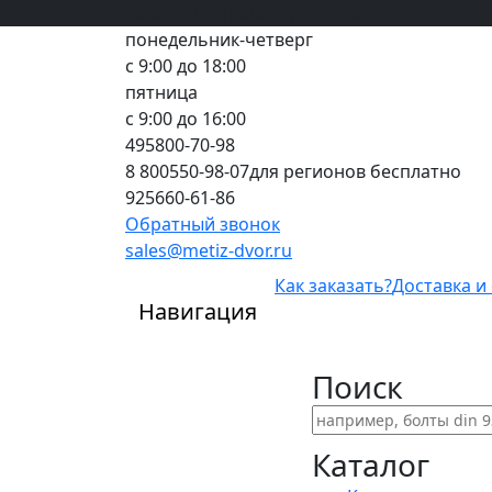
Вход
все грани качества
Регистрация
Предоплата
понедельник-четверг
с 9:00 до 18:00
пятница
с 9:00 до 16:00
495
800-70-98
8 800
550-98-07
для регионов бесплатно
925
660-61-86
Обратный звонок
sales@metiz-dvor.ru
Как заказать?
Доставка и
Навигация
Поиск
Каталог