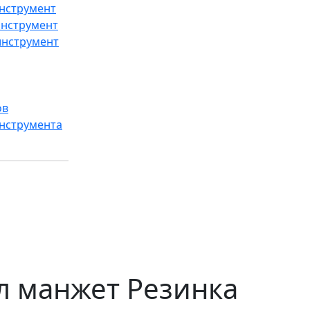
нструмент
инструмент
инструмент
ов
нструмента
л манжет Резинка