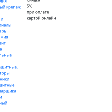
Скидка
лия
5%
ый крепеж
при оплате
картой онлайн
 и
риалы
арь
имия
ент
а
льные
ащитные,
торы
ники
щитные,
варщика
и
ный