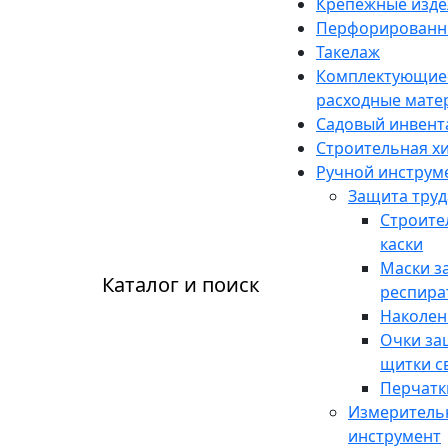
Крепежные изде
Перфорированн
Такелаж
Комплектующие
расходные мате
Садовый инвент
Строительная х
Ручной инструм
Защита труд
Строите
каски
Маски з
Каталог и поиск
респира
Наколен
Очки за
щитки с
Перчатк
Измеритель
инструмент