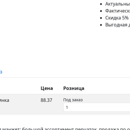
Актуальны
Фактическ
Скидка 5%
Выгодная 
з
Цена
Розница
инка
88.37
Под заказ
 манжет: большой ассортимент перчаток, продажа по о