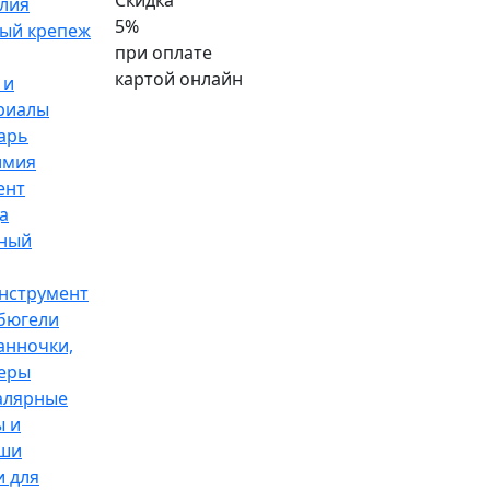
Скидка
лия
5%
ый крепеж
при оплате
картой онлайн
 и
риалы
арь
имия
ент
а
ный
нструмент
 бюгели
анночки,
еры
алярные
 и
аши
и для