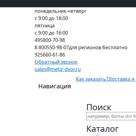
Вход
все грани качества
Регистрация
Предоплата
понедельник-четверг
с 9:00 до 18:00
пятница
с 9:00 до 16:00
495
800-70-98
8 800
550-98-07
для регионов бесплатно
925
660-61-86
Обратный звонок
sales@metiz-dvor.ru
Как заказать?
Доставка и
Навигация
Поиск
Каталог