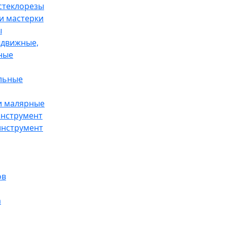
 стеклорезы
и мастерки
ы
движные,
ные
льные
и малярные
инструмент
инструмент
ов
а