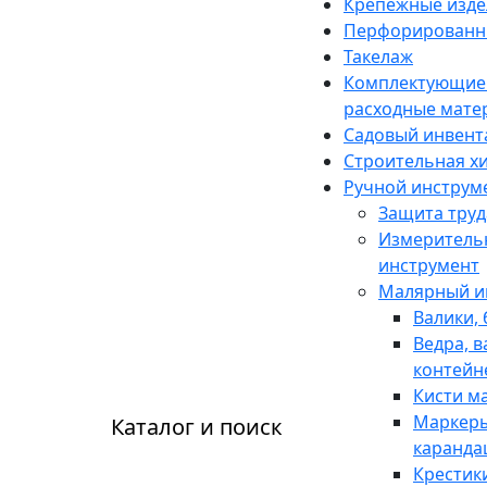
Крепежные изде
Перфорированн
Такелаж
Комплектующие
расходные мате
Садовый инвент
Строительная х
Ручной инструм
Защита труд
Измеритель
инструмент
Малярный и
Валики,
Ведра, в
контейн
Кисти м
Маркеры
Каталог и поиск
каранд
Крестик