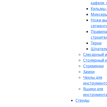
кафеля,
Кельмы 
Миксер
Ножи вы
сегмент
Правила
строите
Терки
Шпател
Слесарный 
Столярный 
Стремянки
Замки
Чехлы для
инструмент
Ящики для
инструмент
Стенды