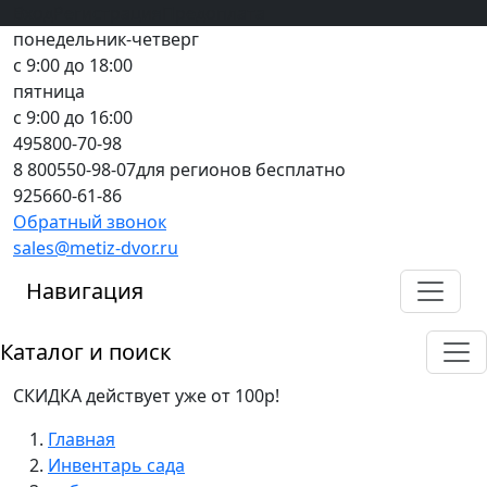
Вход
все грани качества
Регистрация
Предоплата
понедельник-четверг
с 9:00 до 18:00
пятница
с 9:00 до 16:00
495
800-70-98
8 800
550-98-07
для регионов бесплатно
925
660-61-86
Обратный звонок
sales@metiz-dvor.ru
Навигация
Каталог и поиск
СКИДКА действует уже от 100р!
Главная
Инвентарь сада