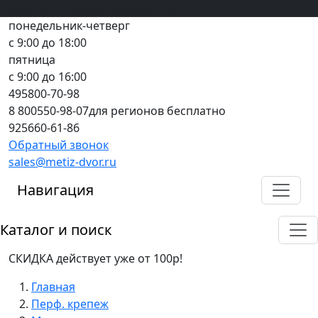
Вход
все грани качества
Регистрация
Предоплата
понедельник-четверг
с 9:00 до 18:00
пятница
с 9:00 до 16:00
495
800-70-98
8 800
550-98-07
для регионов бесплатно
925
660-61-86
Обратный звонок
sales@metiz-dvor.ru
Навигация
Каталог и поиск
СКИДКА действует уже от 100р!
Главная
Перф. крепеж