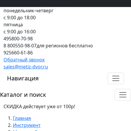
Вход
все грани качества
Регистрация
Предоплата
понедельник-четверг
с 9:00 до 18:00
пятница
с 9:00 до 16:00
495
800-70-98
8 800
550-98-07
для регионов бесплатно
925
660-61-86
Обратный звонок
sales@metiz-dvor.ru
Навигация
Каталог и поиск
СКИДКА действует уже от 100р!
Главная
Инструмент