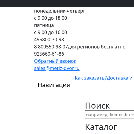
Вход
все грани качества
Регистрация
Предоплата
понедельник-четверг
с 9:00 до 18:00
пятница
с 9:00 до 16:00
495
800-70-98
8 800
550-98-07
для регионов бесплатно
925
660-61-86
Обратный звонок
sales@metiz-dvor.ru
Как заказать?
Доставка и
Навигация
Поиск
Каталог