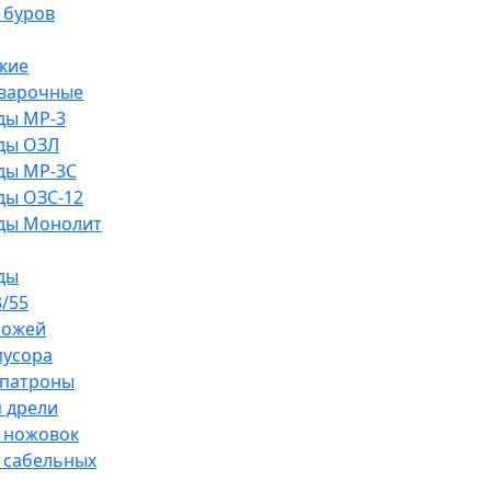
 буров
кие
сварочные
ды MP-3
ды ОЗЛ
ды MP-3C
ды ОЗС-12
ды Монолит
ды
/55
ножей
мусора
патроны
 дрели
 ножовок
 сабельных