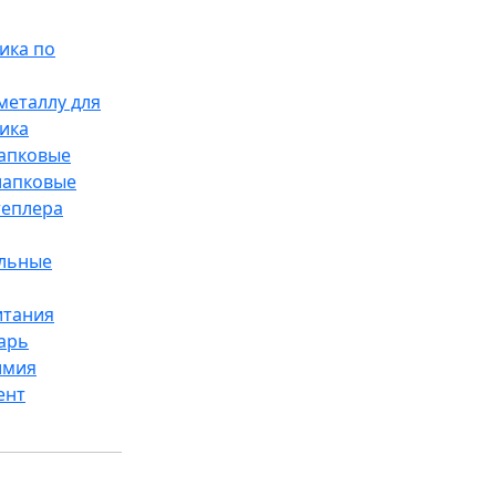
ика по
металлу для
ика
лапковые
лапковые
теплера
ельные
итания
арь
имия
ент