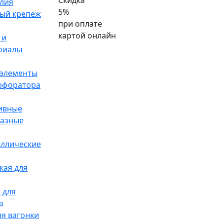
Скидка
лия
5%
ый крепеж
при оплате
картой онлайн
 и
риалы
элементы
ерфоратора
ивные
разные
аллические
кая для
 для
а
я вагонки