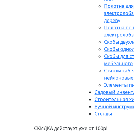
Полотна для
электролобз
дереву
Полотна по 
электролобз
Скобы двух
Скобы одно
Скобы для с
мебельного
Стяжки каб
нейлоновые
Элементы п
Садовый инвент
Строительная х
Ручной инструм
Стенды
СКИДКА действует уже от 100р!