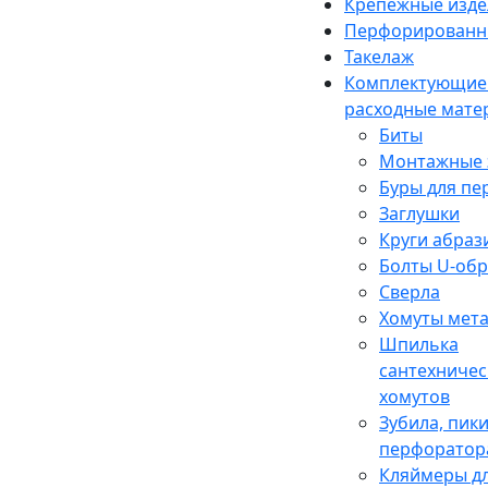
Крепежные изде
Перфорированн
Такелаж
Комплектующие
расходные мате
Биты
Монтажные 
Буры для п
Заглушки
Круги абраз
Болты U-об
Сверла
Хомуты мет
Шпилька
сантехничес
хомутов
Зубила, пики
перфоратор
Кляймеры дл