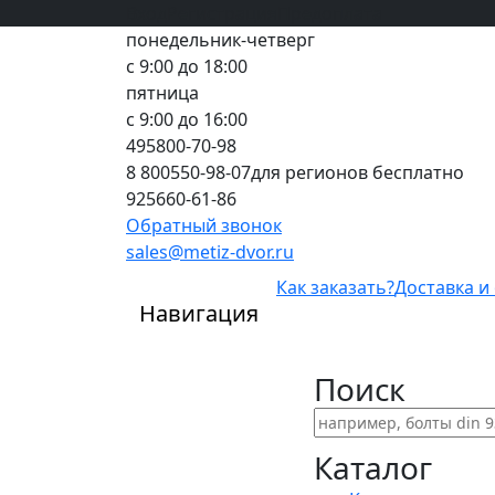
Вход
все грани качества
Регистрация
Предоплата
понедельник-четверг
с 9:00 до 18:00
пятница
с 9:00 до 16:00
495
800-70-98
8 800
550-98-07
для регионов бесплатно
925
660-61-86
Обратный звонок
sales@metiz-dvor.ru
Как заказать?
Доставка и
Навигация
Поиск
Каталог