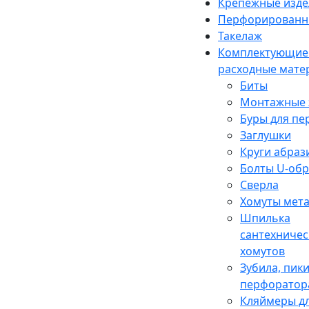
Крепежные изде
Перфорированн
Такелаж
Комплектующие
расходные мате
Биты
Монтажные 
Буры для п
Заглушки
Круги абраз
Болты U-об
Сверла
Хомуты мет
Шпилька
сантехничес
хомутов
Зубила, пики
перфоратор
Кляймеры дл