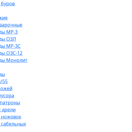
 буров
кие
сварочные
ды MP-3
ды ОЗЛ
ды MP-3C
ды ОЗС-12
ды Монолит
ды
/55
ножей
мусора
патроны
 дрели
 ножовок
 сабельных