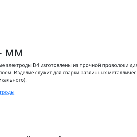
4 мм
е электроды D4 изготовлены из прочной проволоки ди
оем. Изделие служит для сварки различных металличес
икального).
ктроды