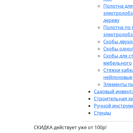
Полотна для
электролобз
дереву
Полотна по 
электролобз
Скобы двух
Скобы одно
Скобы для с
мебельного
Стяжки каб
нейлоновые
Элементы п
Садовый инвент
Строительная х
Ручной инструм
Стенды
СКИДКА действует уже от 100р!