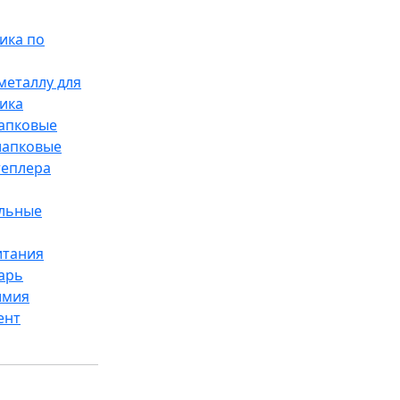
ика по
металлу для
ика
лапковые
лапковые
теплера
ельные
итания
арь
имия
ент