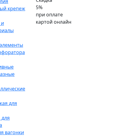
Скидка
лия
5%
ый крепеж
при оплате
картой онлайн
 и
риалы
элементы
ерфоратора
ивные
разные
аллические
кая для
 для
а
я вагонки