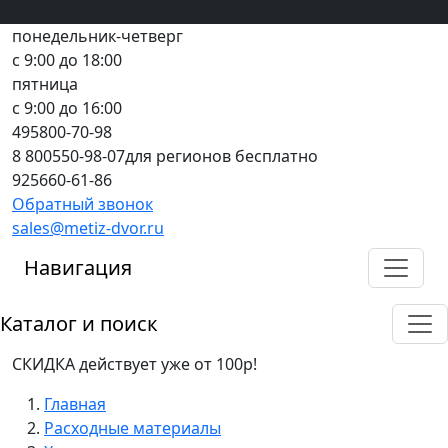
Вход
все грани качества
Регистрация
Предоплата
понедельник-четверг
с 9:00 до 18:00
пятница
с 9:00 до 16:00
495
800-70-98
8 800
550-98-07
для регионов бесплатно
925
660-61-86
Обратный звонок
sales@metiz-dvor.ru
Навигация
Каталог и поиск
СКИДКА действует уже от 100р!
Главная
Расходные материалы