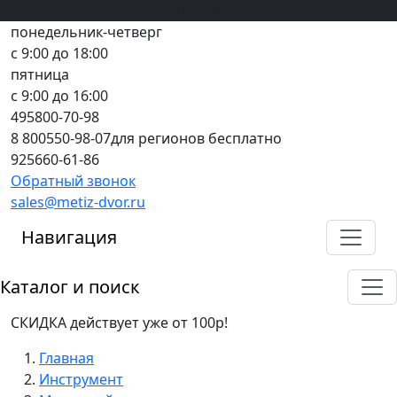
Вход
все грани качества
Регистрация
Предоплата
понедельник-четверг
с 9:00 до 18:00
пятница
с 9:00 до 16:00
495
800-70-98
8 800
550-98-07
для регионов бесплатно
925
660-61-86
Обратный звонок
sales@metiz-dvor.ru
Навигация
Каталог и поиск
СКИДКА действует уже от 100р!
Главная
Инструмент