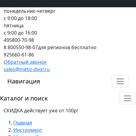
Вход
все грани качества
Регистрация
Предоплата
понедельник-четверг
с 9:00 до 18:00
пятница
с 9:00 до 16:00
495
800-70-98
8 800
550-98-07
для регионов бесплатно
925
660-61-86
Обратный звонок
sales@metiz-dvor.ru
Навигация
Каталог и поиск
СКИДКА действует уже от 100р!
Главная
Инструмент