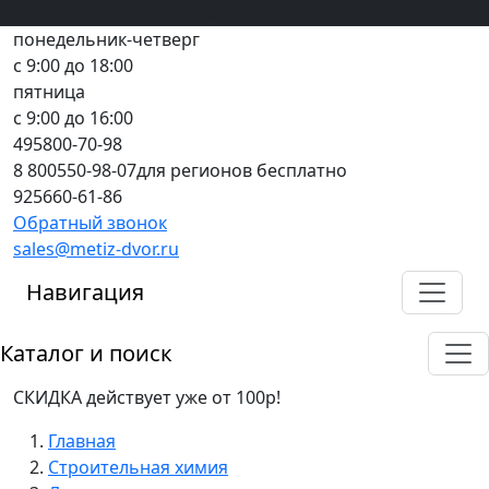
Вход
все грани качества
Регистрация
Предоплата
понедельник-четверг
с 9:00 до 18:00
пятница
с 9:00 до 16:00
495
800-70-98
8 800
550-98-07
для регионов бесплатно
925
660-61-86
Обратный звонок
sales@metiz-dvor.ru
Навигация
Каталог и поиск
СКИДКА действует уже от 100р!
Главная
Строительная химия