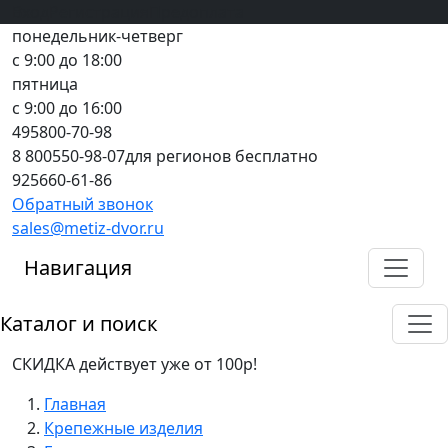
Вход
все грани качества
Регистрация
Предоплата
понедельник-четверг
с 9:00 до 18:00
пятница
с 9:00 до 16:00
495
800-70-98
8 800
550-98-07
для регионов бесплатно
925
660-61-86
Обратный звонок
sales@metiz-dvor.ru
Навигация
Каталог и поиск
СКИДКА действует уже от 100р!
Главная
Крепежные изделия